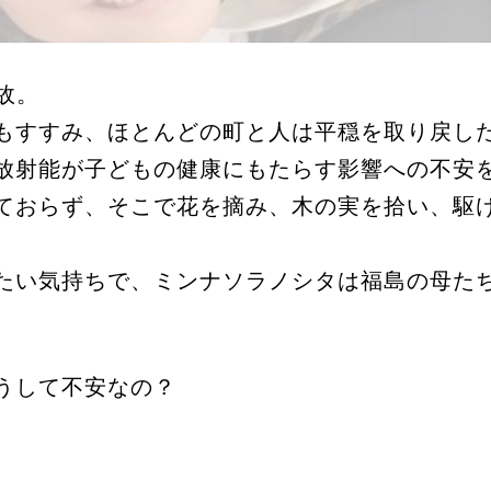
故。
もすすみ、ほとんどの町と人は平穏を取り戻し
放射能が子どもの健康にもたらす影響への不安
ておらず、そこで花を摘み、木の実を拾い、駆
。
たい気持ちで、ミンナソラノシタは福島の母た
うして不安なの？