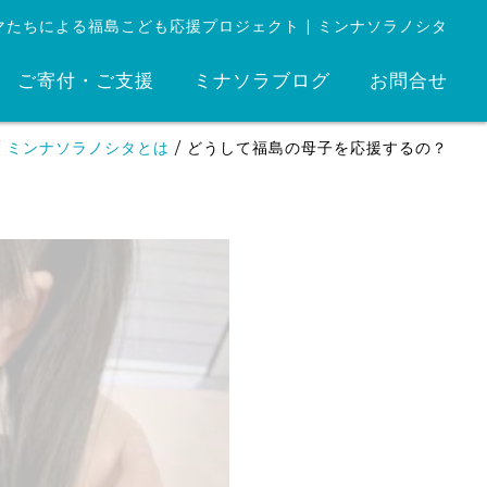
マたちによる福島こども応援プロジェクト | ミンナソラノシタ
ご寄付・ご支援
ミナソラブログ
お問合せ
/
ミンナソラノシタとは
/
どうして福島の母子を応援するの？