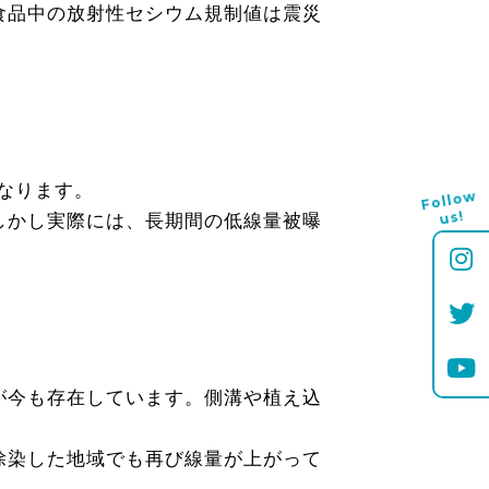
食品中の放射性セシウム規制値は震災
もなります。
Follo
w
us!
しかし実際には、長期間の低線量被曝
が今も存在しています。側溝や植え込
除染した地域でも再び線量が上がって