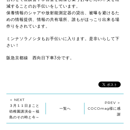
減することのお手伝いをしています。
保養情報のシャアや放射能測定器の貸出、被曝を避けるた
めの情報提供、情報の共有場所、誰もがほっこり出来る場
作りをされています。
ミンナソラノシタもお手伝いに入ります。是非いらして下
さい！
阪急京都線 西向日下車3分です。
＜ NEXT
PREV ＞
３月１１日まこと
一覧へ
COCOmag様に感
幼稚園講演会～福
謝
島のその時と今～