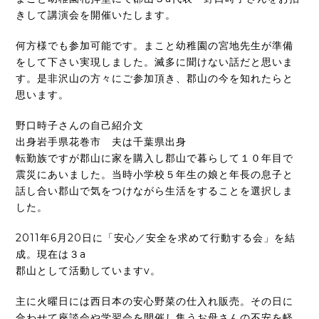
きして講演会を開催いたします。
何方様でも参加可能です。まこと幼稚園の宮地先生が準備
をして下さい実現しました。滅多に聞けない話だと思いま
す。是非沢山の方々にご参加頂き、郡山の今を知れたらと
思います。
野口時子さんの自己紹介文
出身岩手県花巻市 夫は千葉県出身
転勤族ですが郡山に家を購入し郡山で暮らして１０年目で
震災にあいました。当時小学校５年生の娘と年長の息子と
話し合い郡山で気をつけながら生活をすることを選択しま
した。
2011年6月20日に「安心／安全を求めて行動する会」を結
成。現在は３a
郡山として活動していますv。
主に火曜日には西日本の安心野菜の仕入れ販売。その日に
合わせて座談会や学習会を開催し集うお母さんの不安を軽