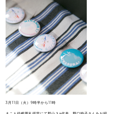
3月11日（火）9時半から11時
まこと幼稚園礼拝堂にて郡山３a代表 野口時子さんをお招