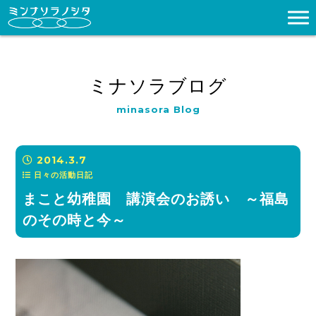
ミナソラブログ
minasora Blog
2014.3.7
日々の活動日記
まこと幼稚園 講演会のお誘い ～福島
のその時と今～