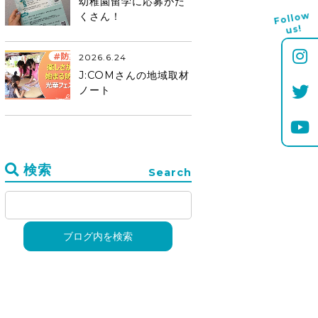
幼稚園留学に応募がた
Follo
w
くさん！
us!
2026.6.24
J:COMさんの地域取材
ノート
検索
Search