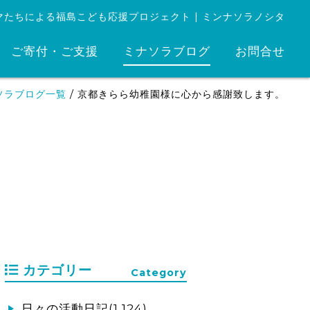
マたちによる福島こども応援プロジェクト | ミンナソラノシタ
ご寄付・ご支援
ミナソラブログ
お問合せ
ソラブログ一覧
/
京都きらら幼稚園様に心から感謝致します。
カテゴリー
Category
日々の活動日記(1,124)