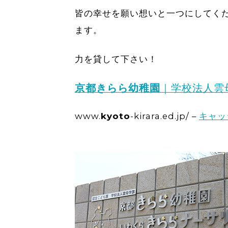
皆の幸せを願い想いと一つにしてく
ます。
力を貸して下さい！
京都きらら幼稚園
｜学校法人雲
www.
kyoto
-kirara.ed.jp/
–
キャッ