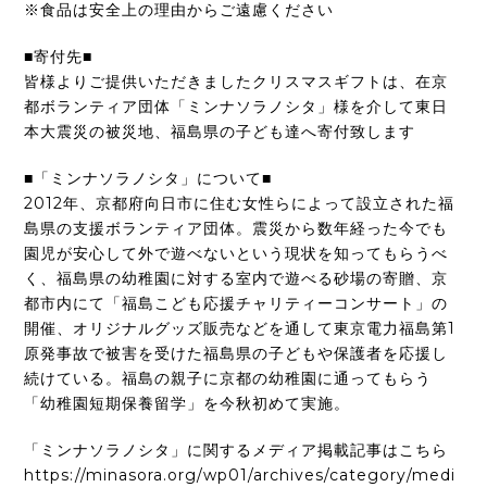
※食品は安全上の理由からご遠慮ください
■寄付先■
皆様よりご提供いただきましたクリスマスギフトは、在京
都ボランティア団体「ミンナソラノシタ」様を介して東日
本大震災の被災地、福島県の子ども達へ寄付致します
■「ミンナソラノシタ」について■
2012年、京都府向日市に住む女性らによって設立された福
島県の支援ボランティア団体。震災から数年経った今でも
園児が安心して外で遊べないという現状を知ってもらうべ
く、福島県の幼稚園に対する室内で遊べる砂場の寄贈、京
都市内にて「福島こども応援チャリティーコンサート」の
開催、オリジナルグッズ販売などを通して東京電力福島第1
原発事故で被害を受けた福島県の子どもや保護者を応援し
続けている。福島の親子に京都の幼稚園に通ってもらう
「幼稚園短期保養留学」を今秋初めて実施。
「ミンナソラノシタ」に関するメディア掲載記事はこちら
https://minasora.org/wp01/archives/category/medi