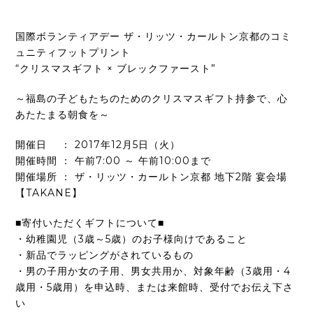
国際ボランティアデー ザ・リッツ・カールトン京都のコミ
ュニティフットプリント
“クリスマスギフト × ブレックファースト”
～福島の子どもたちのためのクリスマスギフト持参で、心
あたたまる朝食を～
開催日 ： 2017年12月5日（火）
開催時間 ： 午前7:00 ～ 午前10:00まで
開催場所 ： ザ・リッツ・カールトン京都 地下2階 宴会場
【TAKANE】
■寄付いただくギフトについて■
・幼稚園児（3歳～5歳）のお子様向けであること
・新品でラッピングがされているもの
・男の子用か女の子用、男女共用か、対象年齢（3歳用・4
歳用・5歳用）を申込時、または来館時、受付でお伝え下さ
い