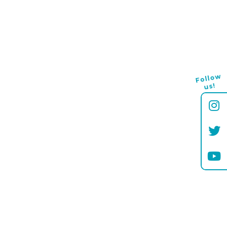
Follo
w
us!