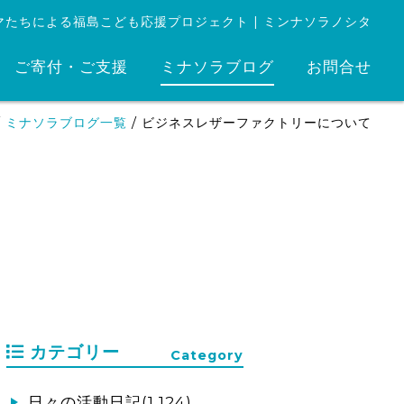
マたちによる福島こども応援プロジェクト | ミンナソラノシタ
ご寄付・ご支援
ミナソラブログ
お問合せ
/
ミナソラブログ一覧
/
ビジネスレザーファクトリーについて
カテゴリー
Category
日々の活動日記(1,124)