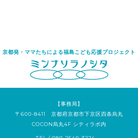
京都発・ママたちによる
福島こども応援プロジェクト
【事務局】
〒600-8411 京都府京都市下京区四条烏丸
COCON烏丸4F シティラボ内