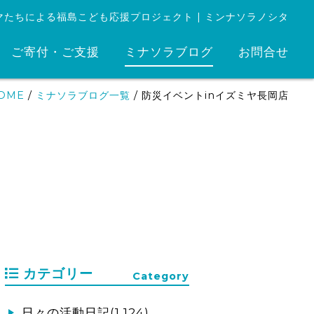
マたちによる福島こども応援プロジェクト | ミンナソラノシタ
ご寄付・ご支援
ミナソラブログ
お問合せ
OME
/
ミナソラブログ一覧
/
防災イベントinイズミヤ長岡店
カテゴリー
Category
日々の活動日記(1,124)