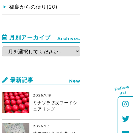
福島からの便り(20)
月別アーカイブ
Archives
最新記事
New
Follo
w
us!
2026.7.19
ミナソラ防災フードシ
ェアリング
2026.7.3