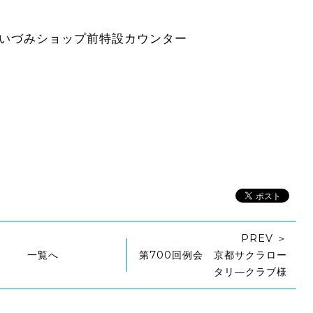
館いづみショップ前特設カウンター
PREV ＞
一覧へ
第700回例会 京都サクラロー
タリ―クラブ様