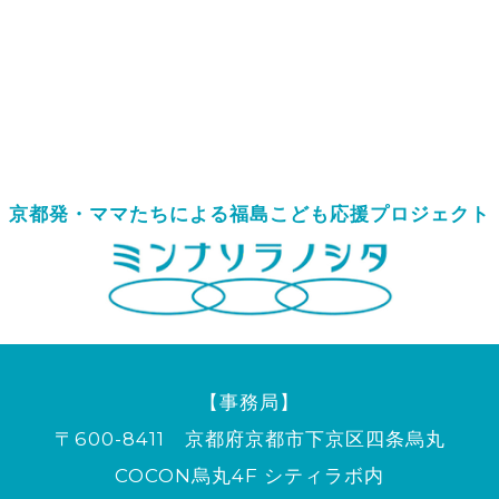
京都発・ママたちによる
福島こども応援プロジェクト
【事務局】
〒600-8411 京都府京都市下京区四条烏丸
COCON烏丸4F シティラボ内