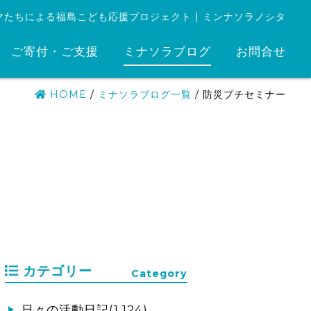
マたちによる福島こども応援プロジェクト | ミンナソラノシタ
ご寄付・ご支援
ミナソラブログ
お問合せ
HOME
/
ミナソラブログ一覧
/
防災プチセミナー
カテゴリー
Category
日々の活動日記(1,124)