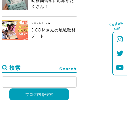
幼稚園留学に応募がた
くさん！
Follo
w
2026.6.24
us!
J:COMさんの地域取材
ノート
検索
Search