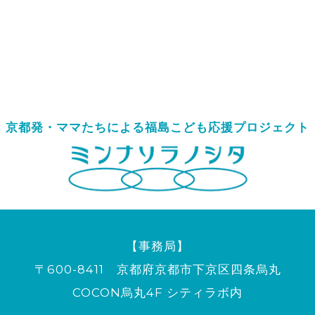
京都発・ママたちによる
福島こども応援プロジェクト
【事務局】
〒600-8411 京都府京都市下京区四条烏丸
COCON烏丸4F シティラボ内