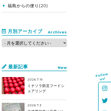
福島からの便り(20)
月別アーカイブ
Archives
最新記事
New
Follo
w
us!
2026.7.19
ミナソラ防災フードシ
ェアリング
2026.7.3